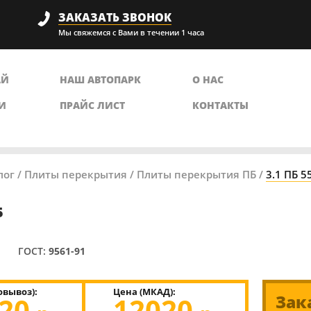
ЗАКАЗАТЬ ЗВОНОК
Мы свяжемся с Вами в течении 1 часа
АЙ
НАШ АВТОПАРК
О НАС
И
ПРАЙС ЛИСТ
КОНТАКТЫ
лог
/
Плиты перекрытия
/
Плиты перекрытия ПБ
/
3.1 ПБ 5
5
ГОСТ:
9561-91
овывоз):
Цена (МКАД):
720
12020
Зак