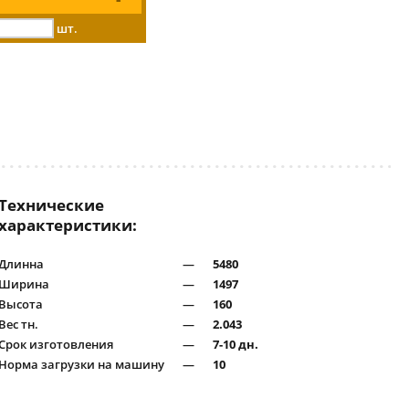
шт.
Технические
характеристики:
Длинна
—
5480
Ширина
—
1497
Высота
—
160
Вес тн.
—
2.043
Срок изготовления
—
7-10 дн.
Норма загрузки на машину
—
10