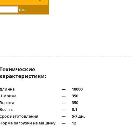
шт.
Технические
характеристики:
Длинна
—
10000
Ширина
—
350
Высота
—
350
Вес тн.
—
3.1
Срок изготовления
—
5-7 дн.
Норма загрузки на машину
—
12