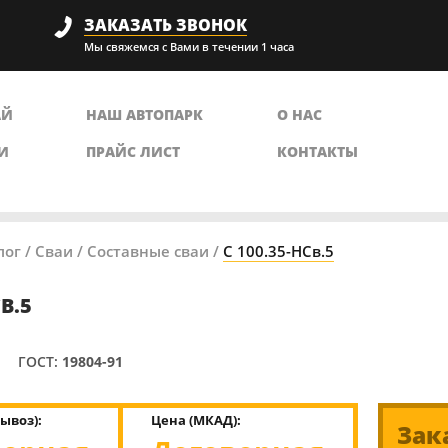
ЗАКАЗАТЬ ЗВОНОК
Мы свяжемся с Вами в течении 1 часа
АЙ
НАШ АВТОПАРК
О НАС
И
ПРАЙС ЛИСТ
КОНТАКТЫ
лог
/
Сваи
/
Составные сваи
/
С 100.35-НСв.5
СВ.5
ГОСТ:
19804-91
ывоз):
Цена (МКАД):
Зак