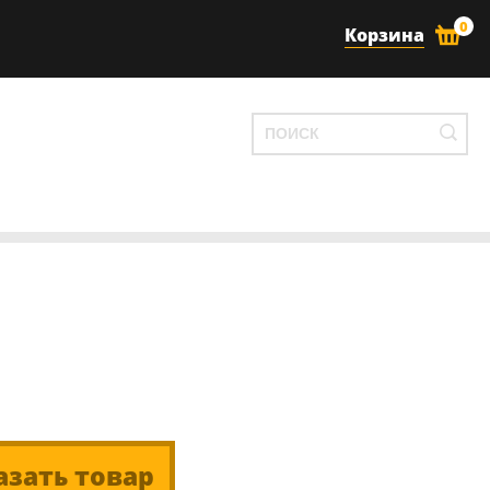
0
Корзина
азать товар