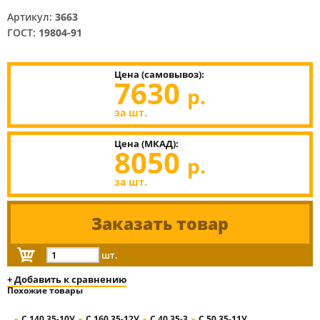
Артикул:
3663
ГОСТ:
19804-91
Цена (самовывоз):
7630
р.
за шт.
Цена (МКАД):
8050
р.
за шт.
Заказать товар
шт.
+ Добавить к сравнению
Похожие товары
С 140.35-10У
С 160.35-12У
С 40.35-3
С 50.35-11У